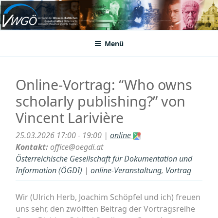
Zum
Inhalt
VWGÖ
Federation of Austrian Scientific Societies
springen
Menü
Online-Vortrag: “Who owns
scholarly publishing?” von
Vincent Larivière
25.03.2026 17:00 - 19:00 |
online
Kontakt:
office@oegdi.at
Österreichische Gesellschaft für Dokumentation und
Information (ÖGDI)
|
online-Veranstaltung
,
Vortrag
Wir (Ulrich Herb, Joachim Schöpfel und ich) freuen
uns sehr, den zwölften Beitrag der Vortragsreihe