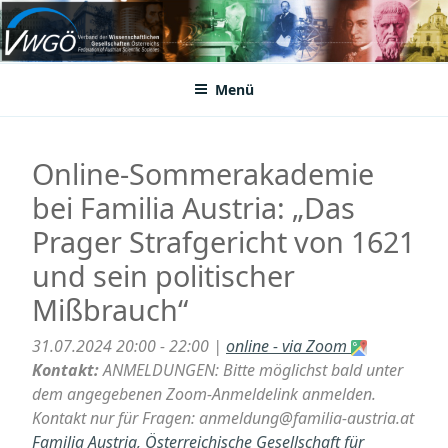
Zum
Inhalt
VWGÖ
Federation of Austrian Scientific Societies
springen
Menü
Online-Sommerakademie
bei Familia Austria: „Das
Prager Strafgericht von 1621
und sein politischer
Mißbrauch“
31.07.2024 20:00 - 22:00 |
online - via Zoom
Kontakt:
ANMELDUNGEN: Bitte möglichst bald unter
dem angegebenen Zoom-Anmeldelink anmelden.
Kontakt nur für Fragen: anmeldung@familia-austria.at
Familia Austria, Österreichische Gesellschaft für