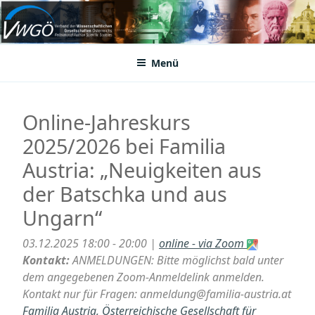
Zum
Inhalt
VWGÖ
Federation of Austrian Scientific Societies
springen
Menü
Online-Jahreskurs
2025/2026 bei Familia
Austria: „Neuigkeiten aus
der Batschka und aus
Ungarn“
03.12.2025 18:00 - 20:00 |
online - via Zoom
Kontakt:
ANMELDUNGEN: Bitte möglichst bald unter
dem angegebenen Zoom-Anmeldelink anmelden.
Kontakt nur für Fragen: anmeldung@familia-austria.at
Familia Austria, Österreichische Gesellschaft für