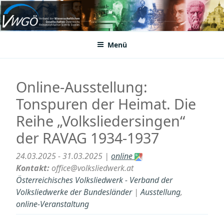
Zum
Inhalt
VWGÖ
Federation of Austrian Scientific Societies
springen
Menü
Online-Ausstellung:
Tonspuren der Heimat. Die
Reihe „Volksliedersingen“
der RAVAG 1934-1937
24.03.2025 - 31.03.2025 |
online
Kontakt:
office@volksliedwerk.at
Österreichisches Volksliedwerk - Verband der
Volksliedwerke der Bundesländer
|
Ausstellung
,
online-Veranstaltung