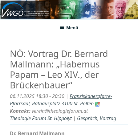
Zum
Inhalt
VWGÖ
Federation of Austrian Scientific Societies
springen
Menü
NÖ: Vortrag Dr. Bernard
Mallmann: „Habemus
Papam – Leo XIV., der
Brückenbauer“
06.11.2025 18:30 - 20:30 |
Franziskanerpfarre-
Pfarrsaal, Rathausplatz 3100 St. Pölten
Kontakt:
verein@theologieforum.at
Theologie Forum St. Hippolyt
|
Gespräch
,
Vortrag
Dr. Bernard Mallmann