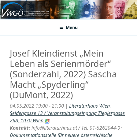
Zum
Inhalt
VWGÖ
Federation of Austrian Scientific Societies
springen
Menü
Josef Kleindienst „Mein
Leben als Serienmörder“
(Sonderzahl, 2022) Sascha
Macht „Spyderling“
(DuMont, 2022)
04.05.2022 19:00 - 21:00 |
Literaturhaus Wien,
Seidengasse 13 / Veranstaltungseingang Zieglergasse
26A, 1070 Wien
Kontakt:
info@literaturhaus.at / Tel. 01-5262044-0*
Dokumentationsstelle für neuere österreichische