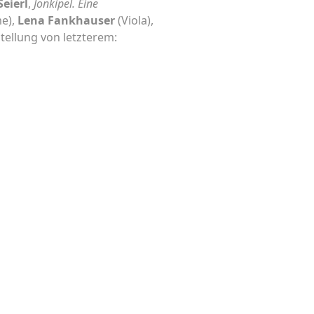
eierl
,
Jonkipel. Eine
e),
Lena Fankhauser
(Viola),
tellung von letzterem: