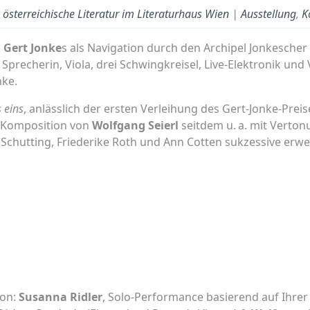
österreichische Literatur im Literaturhaus Wien
|
Ausstellung
,
K
k
Gert Jonke
s als Navigation durch den Archipel Jonkescher
Sprecherin, Viola, drei Schwingkreisel, Live-Elektronik u
ke.
s eins
, anlässlich der ersten Verleihung des Gert-Jonke-Prei
e Komposition von
Wolfgang Seierl
seitdem u. a. mit Verto
 Schutting, Friederike Roth und Ann Cotten sukzessive erwei
ion:
Susanna Ridler
, Solo-Performance basierend auf Ihre