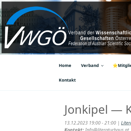
Zum
Inhalt
springen
VWGÖ
Federation of Austrian Scientif
Home
Verband
⭐Mitglie
Kontakt
Jonkipel — 
13.12.2023 19:00 - 21:00 |
Lite
Kontakt:
Info@literaturhaus.at