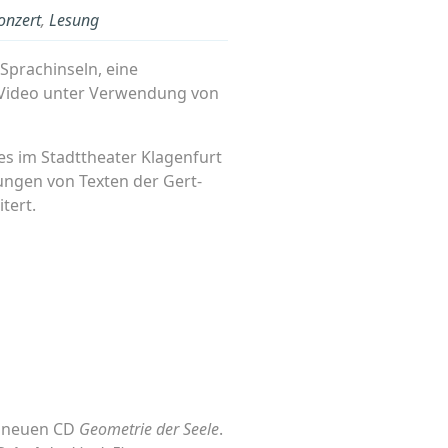
onzert
,
Lesung
 Sprachinseln, eine
nd Video unter Verwendung von
ses im Stadttheater Klagenfurt
nungen von Texten der Gert-
tert.
r neuen CD
Geometrie der Seele
.