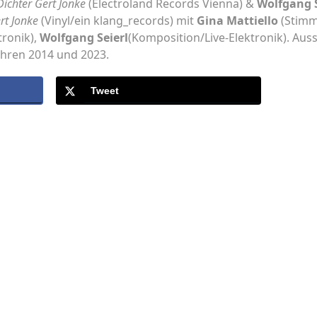
chter Gert Jonke
(Electroland Records Vienna) &
Wolfgang S
rt Jonke
(Vinyl/ein klang_records) mit
Gina Mattiello
(Stimm
tronik),
Wolfgang Seierl
(Komposition/Live-Elektronik). Auss
ahren 2014 und 2023.
Tweet