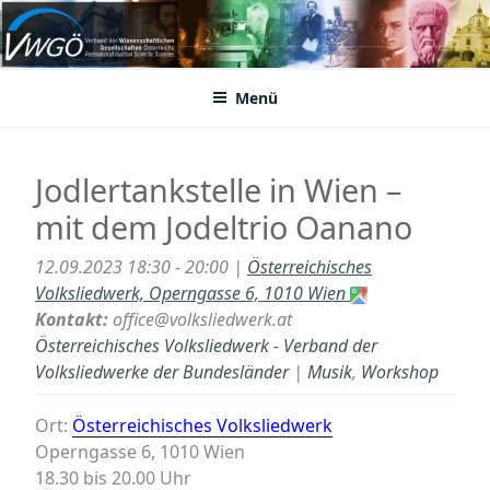
Zum
Inhalt
VWGÖ
Federation of Austrian Scientific Societies
springen
Menü
Jodlertankstelle in Wien –
mit dem Jodeltrio Oanano
12.09.2023 18:30 - 20:00 |
Österreichisches
Volksliedwerk, Operngasse 6, 1010 Wien
Kontakt:
office@volksliedwerk.at
Österreichisches Volksliedwerk - Verband der
Volksliedwerke der Bundesländer
|
Musik
,
Workshop
Ort:
Österreichisches Volksliedwerk
Operngasse 6, 1010 Wien
18.30 bis 20.00 Uhr