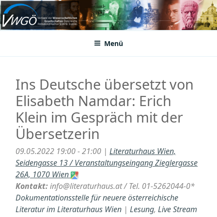
Zum
Inhalt
VWGÖ
Federation of Austrian Scientific Societies
springen
Menü
Ins Deutsche übersetzt von
Elisabeth Namdar: Erich
Klein im Gespräch mit der
Übersetzerin
09.05.2022 19:00 - 21:00 |
Literaturhaus Wien,
Seidengasse 13 / Veranstaltungseingang Zieglergasse
26A, 1070 Wien
Kontakt:
info@literaturhaus.at / Tel. 01-5262044-0*
Dokumentationsstelle für neuere österreichische
Literatur im Literaturhaus Wien
|
Lesung
,
Live Stream