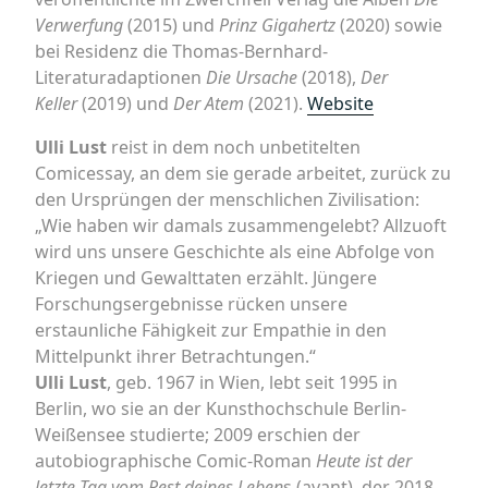
Verwerfung
(2015) und
Prinz Gigahertz
(2020) sowie
bei Residenz die Thomas-Bernhard-
Literaturadaptionen
Die Ursache
(2018),
Der
Keller
(2019) und
Der Atem
(2021).
Website
Ulli Lust
reist in dem noch unbetitelten
Comicessay, an dem sie gerade arbeitet, zurück zu
den Ursprüngen der menschlichen Zivilisation:
„Wie haben wir damals zusammengelebt? Allzuoft
wird uns unsere Geschichte als eine Abfolge von
Kriegen und Gewalttaten erzählt. Jüngere
Forschungsergebnisse rücken unsere
erstaunliche Fähigkeit zur Empathie in den
Mittelpunkt ihrer Betrachtungen.“
Ulli Lust
, geb. 1967 in Wien, lebt seit 1995 in
Berlin, wo sie an der Kunsthochschule Berlin-
Weißensee studierte; 2009 erschien der
autobiographische Comic-Roman
Heute ist der
letzte Tag vom Rest deines Leben
s (avant), der 2018