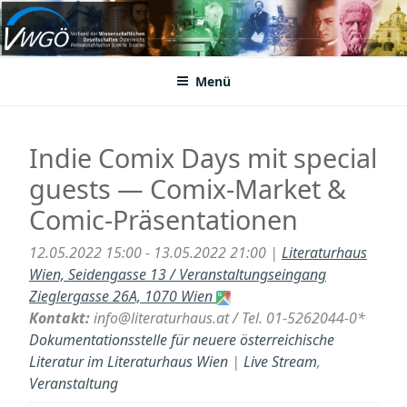
Zum
Inhalt
VWGÖ
Federation of Austrian Scientific Societies
springen
Menü
Indie Comix Days mit special
guests — Comix-Market &
Comic-Präsentationen
12.05.2022 15:00 - 13.05.2022 21:00 |
Literaturhaus
Wien, Seidengasse 13 / Veranstaltungseingang
Zieglergasse 26A, 1070 Wien
Kontakt:
info@literaturhaus.at / Tel. 01-5262044-0*
Dokumentationsstelle für neuere österreichische
Literatur im Literaturhaus Wien
|
Live Stream
,
Veranstaltung