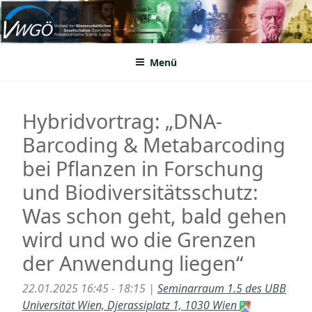
Zum
Inhalt
VWGÖ
Federation of Austrian Scientific Societies
springen
Menü
Hybridvortrag: „DNA-
Barcoding & Metabarcoding
bei Pflanzen in Forschung
und Biodiversitätsschutz:
Was schon geht, bald gehen
wird und wo die Grenzen
der Anwendung liegen“
22.01.2025 16:45 - 18:15 |
Seminarraum 1.5 des UBB
Universität Wien, Djerassiplatz 1, 1030 Wien