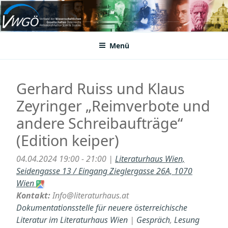
Zum
Inhalt
VWGÖ
Federation of Austrian Scientific Societies
springen
Menü
Gerhard Ruiss und Klaus
Zeyringer „Reimverbote und
andere Schreibaufträge“
(Edition keiper)
04.04.2024 19:00 - 21:00 |
Literaturhaus Wien,
Seidengasse 13 / Eingang Zieglergasse 26A, 1070
Wien
Kontakt:
Info@literaturhaus.at
Dokumentationsstelle für neuere österreichische
Literatur im Literaturhaus Wien
|
Gespräch
,
Lesung