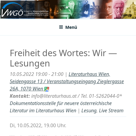
Zum
Inhalt
VWGÖ
Federation of Austrian Scientific Societies
springen
Menü
Freiheit des Wortes: Wir —
Lesungen
10.05.2022 19:00 - 21:00 |
Literaturhaus Wien,
Seidengasse 13 / Veranstaltungseingang Zieglergasse
26A, 1070 Wien
Kontakt:
info@literaturhaus.at / Tel. 01-5262044-0*
Dokumentationsstelle für neuere österreichische
Literatur im Literaturhaus Wien
|
Lesung
,
Live Stream
Di, 10.05.2022, 19.00 Uhr.