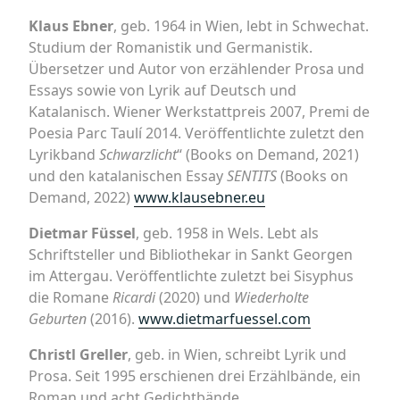
Klaus Ebner
, geb. 1964 in Wien, lebt in Schwechat.
Studium der Romanistik und Germanistik.
Übersetzer und Autor von erzählender Prosa und
Essays sowie von Lyrik auf Deutsch und
Katalanisch. Wiener Werkstattpreis 2007, Premi de
Poesia Parc Taulí 2014. Veröffentlichte zuletzt den
Lyrikband
Schwarzlicht
“ (Books on Demand, 2021)
und den katalanischen Essay
SENTITS
(Books on
Demand, 2022)
www.klausebner.eu
Dietmar Füssel
, geb. 1958 in Wels. Lebt als
Schriftsteller und Bibliothekar in Sankt Georgen
im Attergau. Veröffentlichte zuletzt bei Sisyphus
die Romane
Ricardi
(2020) und
Wiederholte
Geburten
(2016).
www.dietmarfuessel.com
Christl Greller
, geb. in Wien, schreibt Lyrik und
Prosa. Seit 1995 erschienen drei Erzählbände, ein
Roman und acht Gedichtbände.