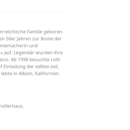
terreichische Familie geboren
den 50er Jahren zur Ikone der
Filmemacherin und
s« auf. Legendär wurden ihre
isco. Ab 1998 besuchte ruth
uf Einladung der
edition exil
,
ebte in Albion, Kalifornien
nstlerhaus,