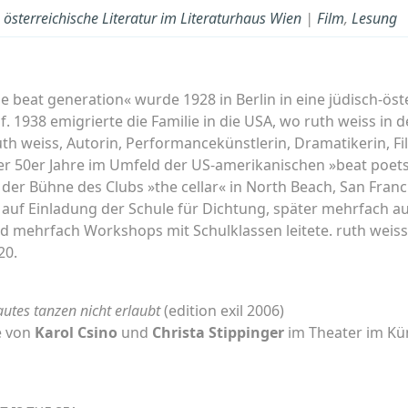
österreichische Literatur im Literaturhaus Wien
|
Film
,
Lesung
he beat generation« wurde 1928 in Berlin in eine jüdisch-ös
 1938 emigrierte die Familie in die USA, wo ruth weiss in 
uth weiss, Autorin, Performancekünstlerin, Dramatikerin, 
der 50er Jahre im Umfeld der US-amerikanischen »beat poet
der Bühne des Clubs »the cellar« in North Beach, San Franc
 auf Einladung der Schule für Dichtung, später mehrfach a
d mehrfach Workshops mit Schulklassen leitete. ruth weiss l
20.
utes tanzen nicht erlaubt
(edition exil 2006)
e von
Karol Csino
und
Christa Stippinger
im Theater im Kü