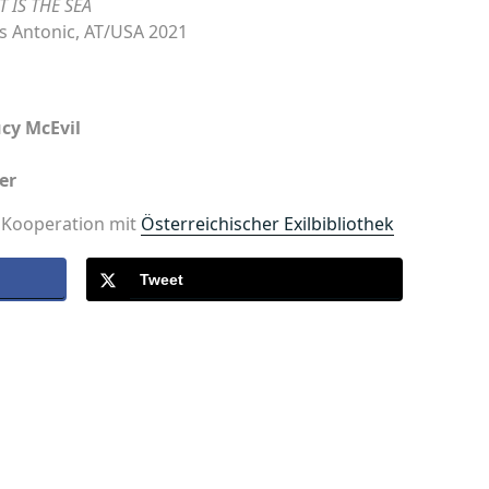
T IS THE SEA
s Antonic, AT/USA 2021
cy McEvil
er
 Kooperation mit
Österreichischer Exilbibliothek
Tweet