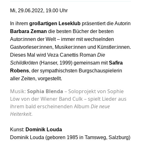
Mi, 29.06.2022, 19.00 Uhr
In ihrem
großartigen Leseklub
präsentiert die Autorin
Barbara Zeman
die besten Bücher der besten
Autor:innen der Welt – immer mit wechselnden
Gastvorleser:innen, Musiker:innen und Künstler:innen.
Dieses Mal wird Veza Canettis Roman
Die
Schildkröten
(Hanser, 1999) gemeinsam mit
Safira
Robens
, der sympathischsten Burgschauspielerin
aller Zeiten, vorgestellt.
Musik:
Sophia Blenda
– Soloprojekt von Sophie
Löw von der Wiener Band Culk – spielt Lieder aus
ihrem bald erscheinenden Album
Die neue
Heiterkeit
.
Kunst:
Dominik Louda
Dominik Louda (geboren 1985 in Tamsweg, Salzburg)