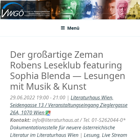
Zum
Inhalt
VWGÖ
Federation of Austrian Scientific Societies
springen
Menü
Der großartige Zeman
Robens Leseklub featuring
Sophia Blenda — Lesungen
mit Musik & Kunst
29.06.2022 19:00 - 21:00 |
Literaturhaus Wien,
Seidengasse 13 / Veranstaltungseingang Zieglergasse
26A, 1070 Wien
Kontakt:
info@literaturhaus.at / Tel. 01-5262044-0*
Dokumentationsstelle für neuere österreichische
Literatur im Literaturhaus Wien
|
Lesung
,
Live Stream