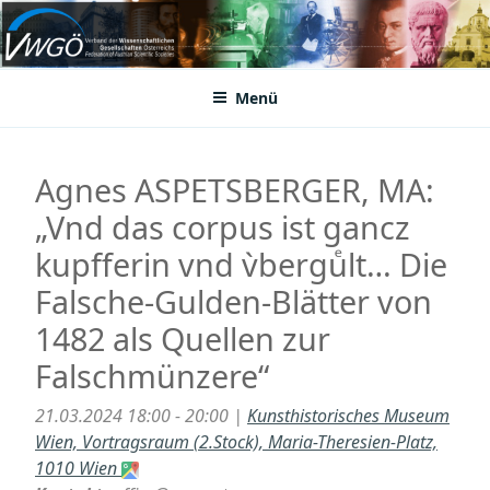
Zum
Inhalt
VWGÖ
Federation of Austrian Scientific Societies
springen
Menü
Agnes ASPETSBERGER, MA:
„Vnd das corpus ist gancz
kupfferin vnd v̀berguͤlt… Die
Falsche-Gulden-Blätter von
1482 als Quellen zur
Falschmünzere“
21.03.2024 18:00 - 20:00 |
Kunsthistorisches Museum
Wien, Vortragsraum (2.Stock), Maria-Theresien-Platz,
1010 Wien