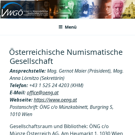
Zum
Inhalt
VWGÖ
Federation of Austrian Scientific Societies
springen
Menü
Österreichische Numismatische
Gesellschaft
Ansprechstelle:
Mag. Gernot Maier (Präsident), Mag.
Anna Lörnitzo (Sekretärin)
Telefon:
+43 1 525 24 4203 (KHM)
E-Mail:
office@oeng.at
Webseite:
https://www.oeng.at
Postanschrift: ÖNG c/o Münzkabinett, Burgring 5,
1010 Wien
Gesellschaftsraum und Bibliothek: ÖNG c/o
Münze Österreich AG, Am Heumarkt 1, 1030 Wien