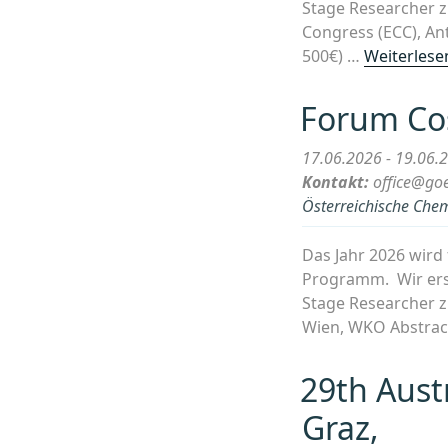
Stage Researcher z
Congress (ECC), An
500€) …
Weiterlese
Forum Co
17.06.2026 - 19.06.
Kontakt:
office@goe
Österreichische Chem
Das Jahr 2026 wird 
Programm. Wir ers
Stage Researcher z
Wien, WKO Abstract
29th Aust
Graz,