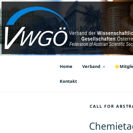
Zum
Inhalt
springen
VWGÖ
Federation of Austrian Scientif
Home
Verband
⭐Mitglie
Kontakt
CALL FOR ABSTR
Chemietag