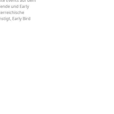
ante Events auf dem
rende und Early
terreichische
tigt, Early Bird