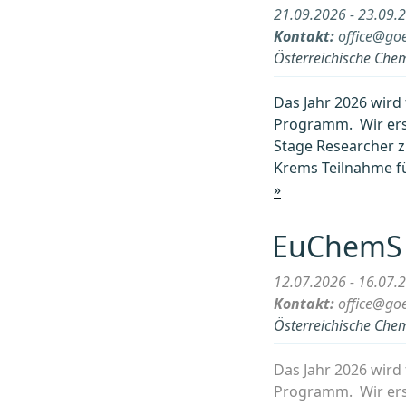
21.09.2026 - 23.09.
Kontakt:
office@goe
Österreichische Chem
Das Jahr 2026 wird 
Programm. Wir ers
Stage Researcher z
Krems Teilnahme fü
„Chemietage,
»
Krems,
21.-23.
EuChemS 
September
2026“
12.07.2026 - 16.07.
Kontakt:
office@goe
Österreichische Chem
Das Jahr 2026 wird 
Programm. Wir ers