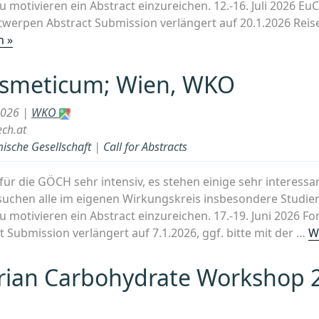
u motivieren ein Abstract einzureichen. 12.-16. Juli 2026 
twerpen Abstract Submission verlängert auf 20.1.2026 Reis
„EuChemS
n »
Chemistry
Congress
smeticum; Wien, WKO
(ECC),
Antwerpen“
2026 |
WKO
ch.at
ische Gesellschaft
|
Call for Abstracts
für die GÖCH sehr intensiv, es stehen einige sehr interess
uchen alle im eigenen Wirkungskreis insbesondere Studie
u motivieren ein Abstract einzureichen. 17.-19. Juni 2026 
 Submission verlängert auf 7.1.2026, ggf. bitte mit der …
W
rian Carbohydrate Workshop 