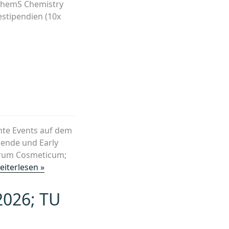
EuChemS Chemistry
estipendien (10x
ante Events auf dem
rende und Early
Forum Cosmeticum;
„Forum
eiterlesen »
Cosmeticum;
Wien,
2026; TU
WKO“