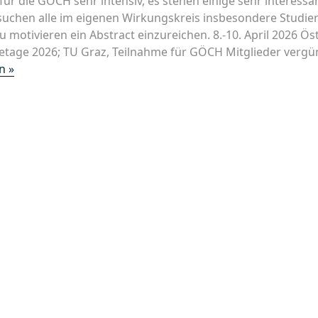
für die GÖCH sehr intensiv, es stehen einige sehr interess
uchen alle im eigenen Wirkungskreis insbesondere Studie
 motivieren ein Abstract einzureichen. 8.-10. April 2026 Ös
tage 2026; TU Graz, Teilnahme für GÖCH Mitglieder vergüns
„Österreichische
n »
Lebensmittelchemietage
2026;
TU
Graz,“