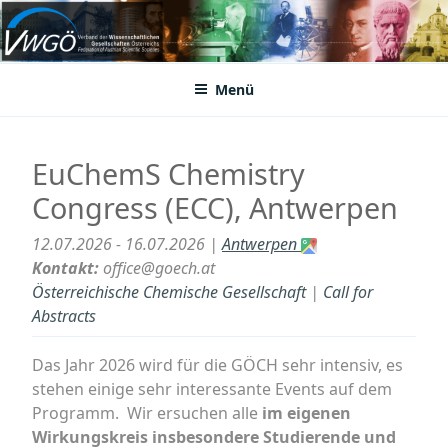
Zum
Inhalt
VWGÖ
Federation of Austrian Scientific Societies
springen
Menü
EuChemS Chemistry
Congress (ECC), Antwerpen
12.07.2026 - 16.07.2026 |
Antwerpen
Kontakt:
office@goech.at
Österreichische Chemische Gesellschaft
|
Call for
Abstracts
Das Jahr 2026 wird für die GÖCH sehr intensiv, es
stehen einige sehr interessante Events auf dem
Programm. Wir ersuchen alle
im eigenen
Wirkungskreis insbesondere Studierende und