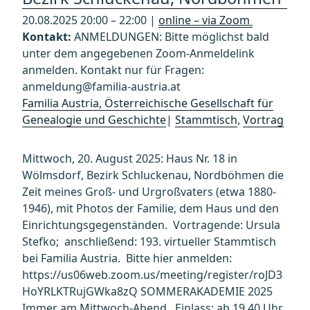
20.08.2025 20:00 – 22:00 |
online – via Zoom
Kontakt:
ANMELDUNGEN: Bitte möglichst bald
unter dem angegebenen Zoom-Anmeldelink
anmelden. Kontakt nur für Fragen:
anmeldung@familia-austria.at
Familia Austria, Österreichische Gesellschaft für
Genealogie und Geschichte
|
Stammtisch
,
Vortrag
Mittwoch, 20. August 2025: Haus Nr. 18 in
Wölmsdorf, Bezirk Schluckenau, Nordböhmen die
Zeit meines Groß- und Urgroßvaters (etwa 1880-
1946), mit Photos der Familie, dem Haus und den
Einrichtungsgegenständen. Vortragende: Ursula
Stefko; anschließend: 193. virtueller Stammtisch
bei Familia Austria. Bitte hier anmelden:
https://us06web.zoom.us/meeting/register/roJD3
HoYRLKTRujGWka8zQ SOMMERAKADEMIE 2025
Immer am Mittwoch-Abend, Einlass: ab 19.40 Uhr,