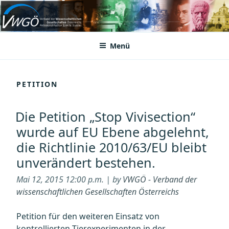
Zum
Inhalt
VWGÖ
Federation of Austrian Scientific Societies
springen
Menü
PETITION
Die Petition „Stop Vivisection“
wurde auf EU Ebene abgelehnt,
die Richtlinie 2010/63/EU bleibt
unverändert bestehen.
Mai 12, 2015 12:00 p.m. | by
VWGÖ - Verband der
wissenschaftlichen Gesellschaften Österreichs
Petition für den weiteren Einsatz von
kontrollierten Tierexperimenten in der