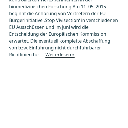
biomedizinischen Forschung Am 11. 05. 2015
beginnt die Anhörung von Vertretern der EU-
Bürgerinitiative ‚Stop Vivisection‘ in verschiedenen
EU Ausschüssen und im Juni wird die
Entscheidung der Europäischen Kommission
erwartet. Die eventuell komplette Abschaffung
von bzw. Einführung nicht durchführbarer
„Die
Richtlinien für …
Weiterlesen »
Petition
„Stop
Vivisection“
wurde
auf
EU
Ebene
abgelehnt,
die
Richtlinie