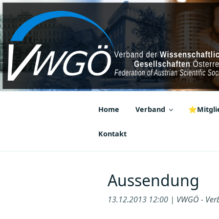
Zum
Inhalt
springen
VWGÖ
Federation of Austrian Scientif
Home
Verband
⭐Mitglie
Kontakt
Aussendung
13.12.2013 12:00 |
VWGÖ - Verb