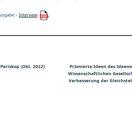
Ausgabe –
Interview
.
tion
 Periskop (Okt. 2022)
Prämierte Ideen des Ideen
Wissenschaftlichen Gesellsc
Verbesserung der Gleichstel