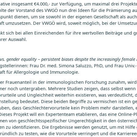
tiative insgesamt €4.000,- zur Verfügung, um maximal drei Projek
lte der Vorstand des VWGÖ nun drei Ideen für die Prämierung aus.
unkt dienen, um sie sowohl in der eigenen Gesellschaft als auch 
ft umzusetzen. Der VWGÖ wird, soweit möglich, bei der Umsetzun
sich bei allen Einreichenden für ihre wertvollen Beiträge und g
hrer Auswahl.
vs. gender equality – persistent biases despite the increasingly female
gstellerinnen: Frau Dr. med. Simona Saluzzo, PhD, und Frau Univ.-
aft für Allergologie und Immunologie.
der Frauenanteil in der immunologischen Forschung zunahm, wird d
mer noch untergraben. Mehrere Studien zeigen, dass selbst wenn 
urteile und Ungleichheit weiterhin existieren, was verdeutlicht, d
stellung bedeutet. Diese beiden Begriffe zu vermischen ist ein ge
uben, dass Geschlechtervorurteile kein Problem mehr darstellen, e
Dieses Projekt will ein Expertenteam etablieren, das eine Online-
men von geschlechtsspezifischer Ungerechtigkeit in den österrei
n zu identifizieren. Die Ergebnisse werden genutzt, um mit Hilfe
ründlich zu testen, wie die Vorurteile verringert und die Karrier