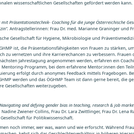
ionalen wissenschaftlichen Gesellschaften gefördert werden kann.
mit Präsentationstechnik- Coaching für die junge Österreichische Gese
zin
“.
Antragstellerinnen: Frau Dr. med. Marianne Graninger und F
ische Gesellschaft für Hygiene, Mikrobiologie und Präventivmedi
ÖGHMP ist, die Präsentationsfähigkeiten von Frauen zu stärken, 
sich zu vernetzen und ihre Karrierechancen zu verbessern. Fraue
er nächsten Jahrestagung angenommen werden, erfahren ein Coach
in Mentoring-Programm, bei dem erfahrene Mentor:innen den Teil
uierung erfolgt durch anonymes Feedback mittels Fragebogen. Bei E
 ÖGHMP werden und das ÖGHMP Team ist dann gerne bereit, die g
re Gesellschaften weiterzugeben.
 Navigating and
d
efying
g
ender
b
ias in
t
eaching,
r
esearch &
j
ob
m
arke
. Nadine Zwiener-Collins, Frau Dr. Lara Zwittlinger, Frau Dr. Lena R
 Gesellschaft für Politikwissenschaft.
mmen noch immer, wer was, wann und wie erforscht. Während Frau
smachen, kehrt sich das Geschlechterverhältnis in höheren Hiera