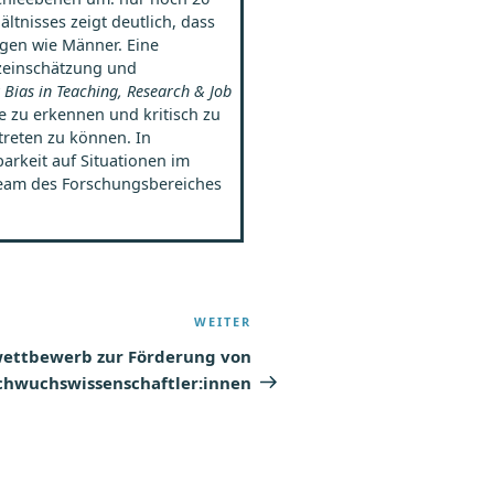
ltnisses zeigt deutlich, dass
ngen wie Männer. Eine
nzeinschätzung und
Bias in Teaching, Research & Job
le zu erkennen und kritisch zu
treten zu können. In
rkeit auf Situationen im
 Team des Forschungsbereiches
WEITER
Nächster
Beitrag
ettbewerb zur Förderung von
hwuchswissenschaftler:innen