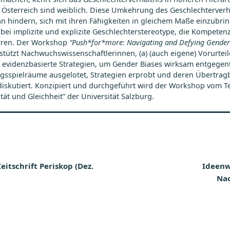
 Österreich sind weiblich. Diese Umkehrung des Geschlechterverhä
an hindern, sich mit ihren Fähigkeiten in gleichem Maße einzubri
abei implizite und explizite Geschlechterstereotype, die Kompete
rren. Der Workshop
“Push*for*more: Navigating and Defying Gender 
rstützt Nachwuchswissenschaftlerinnen, (a) (auch eigene) Vorurtei
lt evidenzbasierte Strategien, um Gender Biases wirksam entgegen
spielräume ausgelotet, Strategien erprobt und deren Übertragba
 diskutiert. Konzipiert und durchgeführt wird der Workshop vom
ität und Gleichheit” der Universität Salzburg.
tion
itschrift Periskop (Dez.
Ideenw
Nac