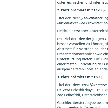
österreichischen und internat
2. Platz prämiert mit €1200,-
Titel der Idee:
„
Frauenförderung 
Mikrobiologie und Präventivmedi
Heidrun Kerschner, Österreich
Das Ziel der Idee der jungen 
besser vorstellen zu können, 
Abstracts für Vorträge bei d
Präsentationstechnik sowie e
Unterstützung bieten. Die Eval
einer festen Einrichtung der
ausgearbeiteten Tools an ande
3. Platz prämiert mit €800,-
Titel der Idee:
”Push*for*more:
Dr. Vera Beloshitzkaya, Frau Dr
Zoe Lefkofridi, Österreichische
Geschlechterstereotype besti
Studierenden in Österreich au