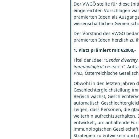
Der VWGÖ stellte für diese Ini
eingereichten Vorschlägen wäh
prämierten Ideen als Ausgangsp
wissenschaftlichen Gemeinscha
Der Vorstand des VWGÖ bedankt 
prämierten Ideen herzlich zu i
1. Platz
prämiert
mit
€200
0,-
Titel der Idee:
“
Gender diversity 
immunological
research
”
.
Antra
PhD, Österreichische Gesellsch
Obwohl in den letzten Jahren 
Geschlechtergleichstellung im
Bereich wächst, Geschlechtervor
automatisch Geschlechtergleich
zeigen, dass Personen, die gla
weiterhin aufrechtzuerhalten. 
entwickelt, um anhaltende For
immunologischen Gesellschafte
Strategien zu entwickeln und g