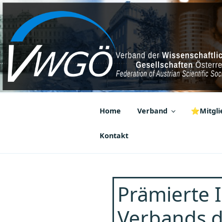
Zum
Inhalt
springen
VWGÖ
Federation of Austrian Scientif
Home
Verband
⭐Mitglie
Kontakt
Prämierte 
Verbands d