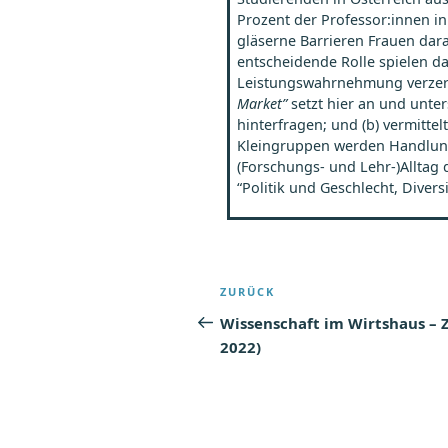
Prozent der Professor:innen in
gläserne Barrieren Frauen dar
entscheidende Rolle spielen d
Leistungswahrnehmung verze
Market”
setzt hier an und unte
hinterfragen; und (b) vermitte
Kleingruppen werden Handlungs
(Forschungs- und Lehr-)Alltag
“Politik und Geschlecht, Divers
Beitragsnaviga
Vorheriger
ZURÜCK
Beitrag
Wissenschaft im Wirtshaus – Ze
2022)