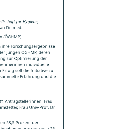
llschaft für Hygiene,
rau Dr. med.
zin (ÖGHMP).
um ihre Forschungsergebnisse
n der jungen ÖGHMP, deren
ing zur Optimierung der
nehmerinnen individuelle
rfolg soll die Initiative zu
esammelte Erfahrung und die
t”
.
Antragstellerinnen: Frau
amstetter, Frau Univ-Prof. Dr.
en 53,5 Prozent der
rchieebenen um: nur noch 26