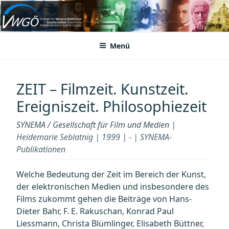
Zum
Inhalt
VWGÖ
Federation of Austrian Scientific Societies
springen
Menü
ZEIT – Filmzeit. Kunstzeit.
Ereigniszeit. Philosophiezeit
SYNEMA / Gesellschaft für Film und Medien
|
Heidemarie Seblatnig | 1999 | - | SYNEMA-
Publikationen
Welche Bedeutung der Zeit im Bereich der Kunst,
der elektronischen Medien und insbesondere des
Films zukommt gehen die Beiträge von Hans-
Dieter Bahr, F. E. Rakuschan, Konrad Paul
Liessmann, Christa Blümlinger, Elisabeth Büttner,