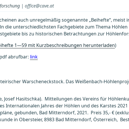
nforschung
| office@cave.at
rscheinen auch unregelmäßig sogenannte „Beihefte“, meist 
 die unterschiedlichsten Fachgebiete zum Thema Höhlen un
stgebiete bis zu historischen Betrachtungen zur Höhlenfo
Beihefte 1—59 mit Kurzbeschreibungen herunterladen
)
s pdf abrufbar:
link
steirischer Warscheneckstock. Das Weißenbach-Höhlenproje
e, Josef Hasitschka). Mitteilungen des Vereins für Höhlenku
es Internationalen Jahres der Höhlen und des Karstes 2021 
pläne, gebunden, Bad Mitterndorf, 2021. Preis 35,- € (exk
unde in Obersteier, 8983 Bad Mitterndorf, Österreich, Bes