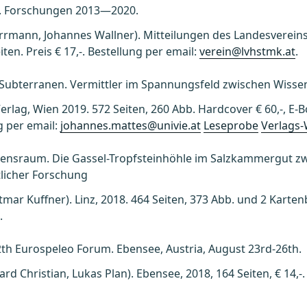
e. Forschungen 2013—2020.
errmann, Johannes Wallner). Mitteilungen des Landesverein
ten. Preis € 17,-. Bestellung per email:
verein@lvhstmk.at
.
­Subterranen. Vermittler im Spannungsfeld zwischen Wissen
erlag, Wien 2019. 572 Seiten, 260 Abb. Hardcover € 60,-, E-
g per email:
johannes.mattes@univie.at
Leseprobe
Verlags-
ssensraum. Die Gassel-Tropfsteinhöhle im Salzkammergut zwi
licher Forschung
mar Kuffner). Linz, 2018. 464 Seiten, 373 Abb. und 2 Kartenb
t
.
2th Eurospeleo Forum. Ebensee, Austria, August 23rd-26th.
rd Christian, Lukas Plan). Ebensee, 2018, 164 Seiten, € 14,-.