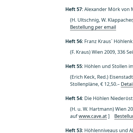
Heft 57
: Alexander Mörk von M
(H. Ultschnig, W. Klappacher
Bestellung per email
Heft 56
: Franz Kraus` Höhlen
(F. Kraus) Wien 2009, 336 S
Heft 55
: Höhlen und Stollen 
(Erich Keck, Red.) Eisensta
Stollenpläne, € 12,50.–
Detai
Heft 54
: Die Höhlen Niederös
(H. u. W. Hartmann) Wien 20
auf
www.cave.at
]
Bestellu
Heft 53
: Höhlenniveaus und Al