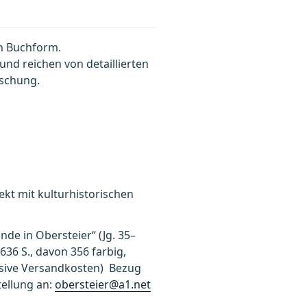
in Buchform.
d reichen von detaillierten
rschung.
kt mit kulturhistorischen
nde in Obersteier“ (Jg. 35–
636 S., davon 356 farbig,
lusive Versandkosten) Bezug
tellung an:
obersteier@a1.net