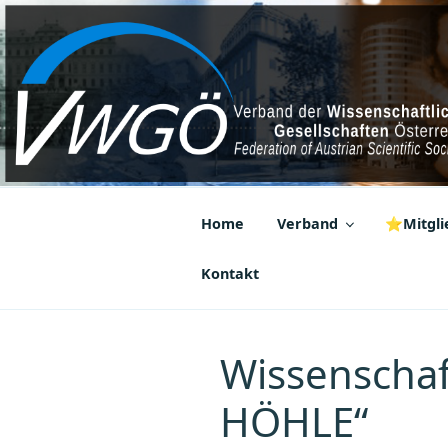
Zum
Inhalt
springen
VWGÖ
Federation of Austrian Scientif
Home
Verband
⭐Mitglie
Kontakt
Wissenschaft
HÖHLE“