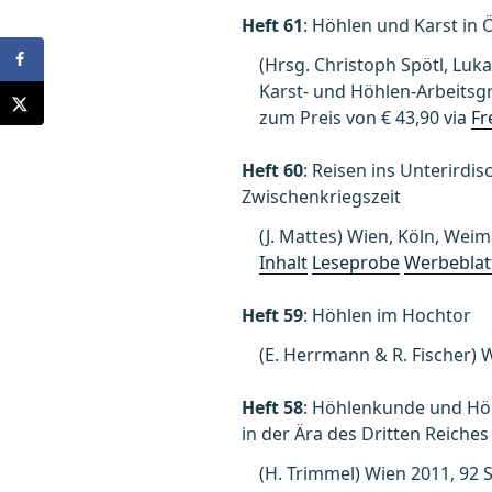
Heft 61
: Höhlen und Karst in 
(Hrsg. Christoph Spötl, Luka
Karst- und Höhlen-Arbeitsg
zum Preis von € 43,90 via
Fr
Heft 60
: Reisen ins Unterirdi
Zwischenkriegszeit
(J. Mattes) Wien, Köln, Weim
Inhalt
Leseprobe
Werbeblat
Heft 59
: Höhlen im Hochtor
(E. Herrmann & R. Fischer) W
Heft 58
: Höhlenkunde und Höh
in der Ära des Dritten Reiches
(H. Trimmel) Wien 2011, 92 S