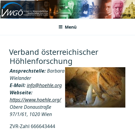
Zum
Inhalt
VWGÖ
Federation of Austrian Scientific Societies
springen
Menü
Verband österreichischer
Höhlenforschung
Ansprechstelle:
Barbara
Wielander
E-Mail:
info@hoehle.org
Webseite:
https://www.hoehle.org/
Obere Donaustraße
97/1/61, 1020 Wien
ZVR-Zahl 666643444