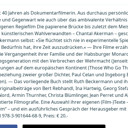
 40 Jahren als Dokumentarfilmerin. Aus durchaus persönliche
e und Gegenwart wie auch über das ambivalente Verhältni
eigenen Regiefilm Die papierene Brücke bis zuletzt dem Me
r künstlerischen Wahlverwandten – Chantal Akerman – gesch
rmann selbst: »Sie flüchtet sich nie in experimentelle Spie
s Bedürfnis hat, ihre Zeit auszudrücken.« — Ihre Filme erzä
n die Vergangenheit ihrer Familie und der Habsburger Monarc
egsgeneration mit den Verbrechen der Wehrmacht (Jenseits 
gungen auf dem europäischen Kontinent (Those Who Go Tho
sbeziehung zweier großer Dichter, Paul Celan und Ingebor
n). — Das vorliegende Buch stellt Ruth Beckermann und ihr 
riginalbeiträge von Bert Rebhandl, Ina Hartwig, Georg Stefa
ord, Armin Thurnher, Christa Blümlinger, Jean Perret und Al
te Filmografie. Eine Auswahl ihrer eigenen (Film-)Texte – 
eim“ – und ein ausführliches Gespräch der Herausgeber mit
978-3-901644-68-9, Preis: € 20.-