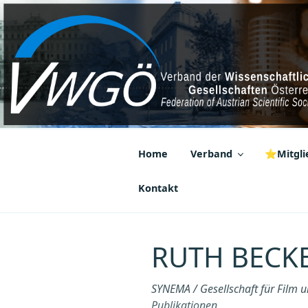
Zum
Inhalt
springen
VWGÖ
Federation of Austrian Scientif
Home
Verband
⭐Mitglie
Kontakt
RUTH BEC
SYNEMA / Gesellschaft für Film 
Publikationen