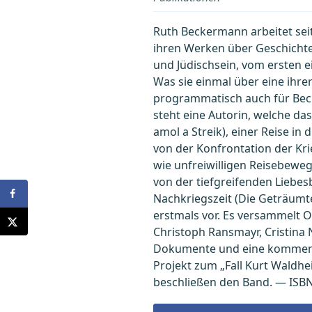
Ruth Beckermann arbeitet seit
ihren Werken über Geschicht
und Jüdischsein, vom ersten 
Was sie einmal über eine ihre
programmatisch auch für Becke
steht eine Autorin, welche da
amol a Streik), einer Reise i
von der Konfrontation der Kri
wie unfreiwilligen Reisebewe
von der tiefgreifenden Liebe
Nachkriegszeit (Die Geträumte
erstmals vor. Es versammelt O
Christoph Ransmayr, Cristina N
Dokumente und eine kommentier
Projekt zum „Fall Kurt Waldh
beschließen den Band. — ISBN 