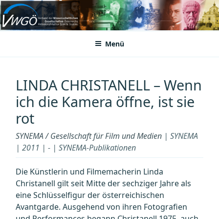
Zum
Inhalt
VWGÖ
Federation of Austrian Scientific Societies
springen
Menü
LINDA CHRISTANELL – Wenn
ich die Kamera öffne, ist sie
rot
SYNEMA / Gesellschaft für Film und Medien
| SYNEMA
| 2011 | - | SYNEMA-Publikationen
Die Künstlerin und Filmemacherin Linda
Christanell gilt seit Mitte der sechziger Jahre als
eine Schlüsselfigur der österreichischen
Avantgarde. Ausgehend von ihren Fotografien
und Performances begann Christanell 1975, auch