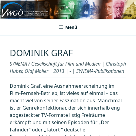
Zum
Inhalt
VWGÖ
Federation of Austrian Scientific Societies
springen
Menü
DOMINIK GRAF
SYNEMA / Gesellschaft für Film und Medien
| Christoph
Huber, Olaf Möller | 2013 | - | SYNEMA-Publikationen
Dominik Graf, eine Ausnahmeerscheinung im
Film-Fernseh-Betrieb, ist vieles auf einmal – das
macht viel von seiner Faszination aus. Manchmal
ist er Genrekonfektionär, der sich innerhalb eng
abgesteckter TV-Formate listig Freiräume
erkämpft und mit seinen Episoden für „Der
Fahnder“ oder „Tatort “ deutsche