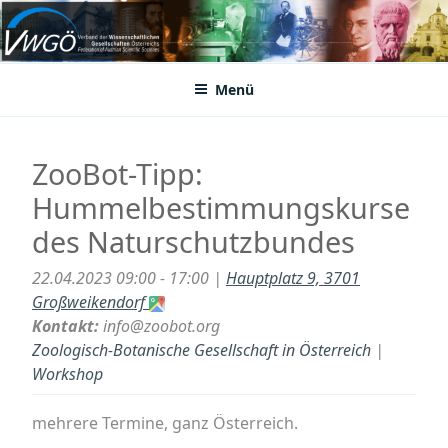
Zum
Inhalt
VWGÖ
Federation of Austrian Scientific Societies
springen
Menü
ZooBot-Tipp:
Hummelbestimmungskurse
des Naturschutzbundes
22.04.2023 09:00 - 17:00 |
Hauptplatz 9, 3701
Großweikendorf
Kontakt:
info@zoobot.org
Zoologisch-Botanische Gesellschaft in Österreich
|
Workshop
mehrere Termine, ganz Österreich.