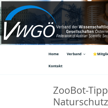
Zum
Inhalt
springen
VWGÖ
Federation of Austrian Scientif
Home
Verband
⭐Mitglie
Kontakt
ZooBot-Tip
Naturschut