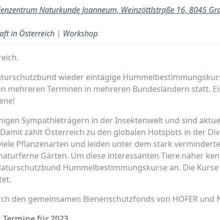
ienzentrum Naturkunde Joanneum, Weinzöttlstraße 16, 8045 Gr
ft in Österreich
|
Workshop
eich.
Naturschutzbund wieder eintägige Hummelbestimmungskurse
an mehreren Terminen in mehreren Bundesländern statt. Ei
ene!
en Sympathieträgern in der Insektenwelt und sind aktuell
 Damit zählt Österreich zu den globalen Hotspots in der Div
ele Pflanzenarten und leiden unter dem stark vermindert
 naturferne Gärten. Um diese interessanten Tiere näher ke
r Naturschutzbund Hummelbestimmungskurse an. Die Kurse
et.
ch den gemeinsamen Bienenschutzfonds von HOFER und Na
Termine für 2023