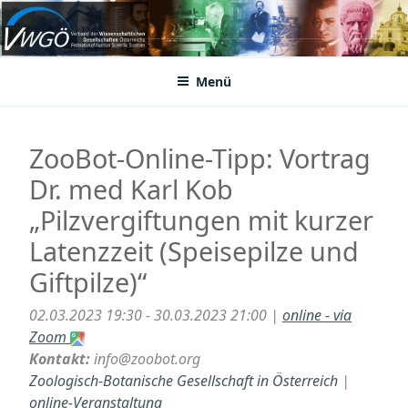
Zum
Inhalt
VWGÖ
Federation of Austrian Scientific Societies
springen
Menü
ZooBot-Online-Tipp: Vortrag
Dr. med Karl Kob
„Pilzvergiftungen mit kurzer
Latenzzeit (Speisepilze und
Giftpilze)“
02.03.2023 19:30 - 30.03.2023 21:00 |
online - via
Zoom
Kontakt:
info@zoobot.org
Zoologisch-Botanische Gesellschaft in Österreich
|
online-Veranstaltung