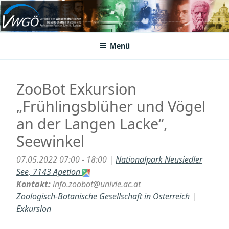
Zum
Inhalt
VWGÖ
Federation of Austrian Scientific Societies
springen
Menü
ZooBot Exkursion
„Frühlingsblüher und Vögel
an der Langen Lacke“,
Seewinkel
07.05.2022 07:00 - 18:00 |
Nationalpark Neusiedler
See, 7143 Apetlon
Kontakt:
info.zoobot@univie.ac.at
Zoologisch-Botanische Gesellschaft in Österreich
|
Exkursion