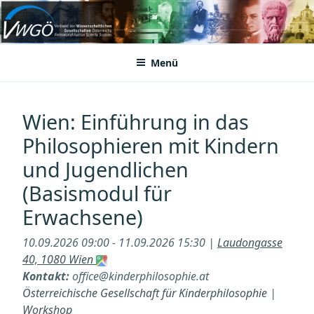
Zum
Inhalt
VWGÖ
Federation of Austrian Scientific Societies
springen
Menü
Wien: Einführung in das
Philosophieren mit Kindern
und Jugendlichen
(Basismodul für
Erwachsene)
10.09.2026 09:00 - 11.09.2026 15:30 |
Laudongasse
40, 1080 Wien
Kontakt:
office@kinderphilosophie.at
Österreichische Gesellschaft für Kinderphilosophie
|
Workshop