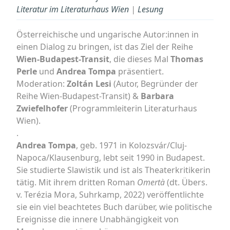
Literatur im Literaturhaus Wien
|
Lesung
Österreichische und ungarische Autor:innen in
einen Dialog zu bringen, ist das Ziel der Reihe
Wien-Budapest-Transit
, die dieses Mal
Thomas
Perle
und
Andrea Tompa
präsentiert.
Moderation:
Zoltán Lesi
(Autor, Begründer der
Reihe Wien-Budapest-Transit) &
Barbara
Zwiefelhofer
(Programmleiterin Literaturhaus
Wien).
.
Andrea Tompa
, geb. 1971 in Kolozsvár/Cluj-
Napoca/Klausenburg, lebt seit 1990 in Budapest.
Sie studierte Slawistik und ist als Theaterkritikerin
tätig. Mit ihrem dritten Roman
Omertà
(dt. Übers.
v. Terézia Mora, Suhrkamp, 2022) veröffentlichte
sie ein viel beachtetes Buch darüber, wie politische
Ereignisse die innere Unabhängigkeit von