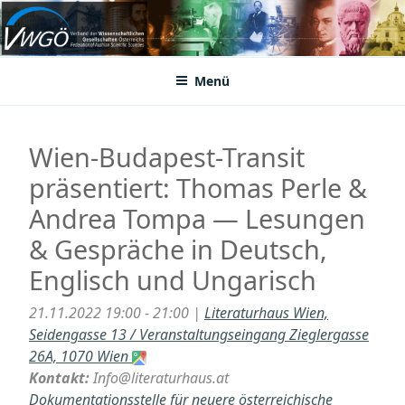
Zum
Inhalt
VWGÖ
Federation of Austrian Scientific Societies
springen
Menü
Wien-Budapest-Transit
präsentiert: Thomas Perle &
Andrea Tompa — Lesungen
& Gespräche in Deutsch,
Englisch und Ungarisch
21.11.2022 19:00 - 21:00 |
Literaturhaus Wien,
Seidengasse 13 / Veranstaltungseingang Zieglergasse
26A, 1070 Wien
Kontakt:
Info@literaturhaus.at
Dokumentationsstelle für neuere österreichische