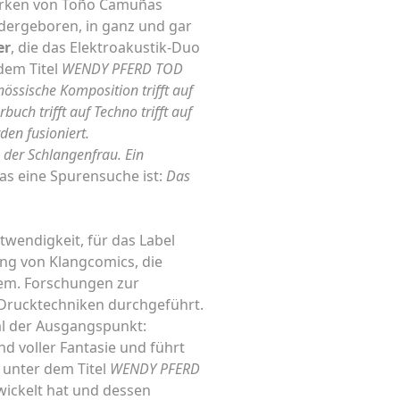
erken von Toño Camuñas
iedergeboren, in ganz und gar
er
, die das Elektroakustik-Duo
dem Titel
WENDY PFERD TOD
nössische Komposition trifft auf
rbuch trifft auf Techno trifft auf
den fusioniert.
der Schlangenfrau. Ein
as eine Spurensuche ist:
Das
twendigkeit, für das Label
rung von Klangcomics, die
chem. Forschungen zur
 Drucktechniken durchgeführt.
rial der Ausgangspunkt:
nd voller Fantasie und führt
h unter dem Titel
WENDY PFERD
wickelt hat und dessen