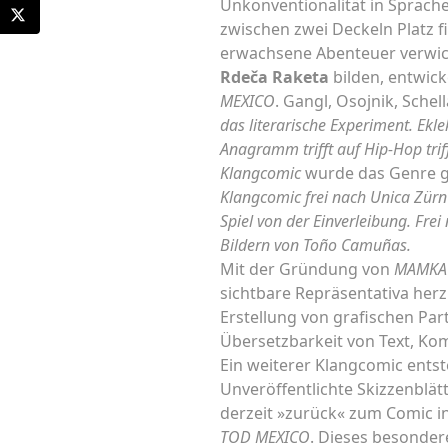
Unkonventionalität in Sprac
zwischen zwei Deckeln Platz f
erwachsene Abenteuer verwic
Rdeča Raketa
bilden, entwick
MEXICO
. Gangl, Osojnik, Sche
das
literarische Experiment. Ekle
Anagramm trifft auf Hip-Hop trif
Klangcomic
wurde das Genre ge
Klangcomic frei nach Unica Zürn
Spiel von der Einverleibung. Frei
Bildern von Toño Camuñas.
Mit der Gründung von
MAMKA 
sichtbare Repräsentativa herzu
Erstellung von grafischen Par
Übersetzbarkeit von Text, Ko
Ein weiterer Klangcomic entst
Unveröffentlichte Skizzenblät
derzeit »zurück« zum Comic in
TOD MEXICO
. Dieses besonder