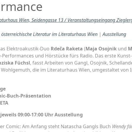
ormance
raturhaus Wien, Seidengasse 13 / Veranstaltungseingang Ziegle
österreichische Literatur im Literaturhaus Wien
|
Ausstellung
das Elektroakustik-Duo
Rdeča Raketa
(
Maja Osojnik
und
M
e-Performances und Hörstücke fürs Radio. Das erste Kunst-
nziska Füchsl
, fasst Arbeiten von Gangl, Osojnik, Schellan
us Wohlgemuth, die im Literaturhaus Wien, umgestaltet von
age
ic-Buch-Präsentation
KETA
jeweils 09:00-17:00 Uhr Ausstellung
rer Comic: Am Anfang steht Natascha Gangls Buch
Wendy fä