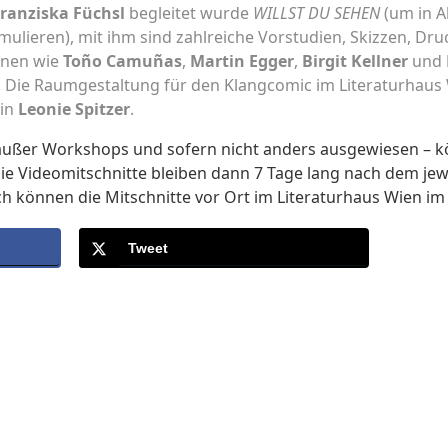
ranziska Füchsl
begleitet wurde
WILLST DU SEHEN
(um in 
mulieren), mit ihm sind zahlreiche Vorstudien, Skizzen, Dru
nnen wie
Toño Camuñas
,
Martin Egger
,
Birgit Kellner
und
. Die Raumgestaltung für den Klangcomic im Literaturhau
rin
Leonie Spitzer
.
außer Workshops und sofern nicht anders ausgewiesen – k
ie Videomitschnitte bleiben dann 7 Tage lang nach dem jew
ch können die Mitschnitte vor Ort im Literaturhaus Wien i
Tweet