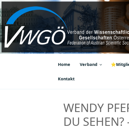
Zum
Inhalt
springen
VWGÖ
Federation of Austrian Scientif
Home
Verband
⭐Mitglie
Kontakt
WENDY PFER
DU SEHEN? —