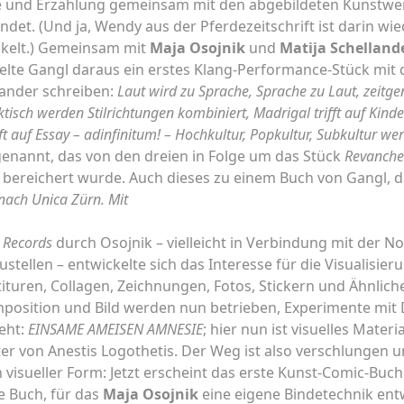
he und Erzählung gemeinsam mit den abgebildeten Kunstw
indet. (Und ja, Wendy aus der Pferdezeitschrift ist darin w
kelt.) Gemeinsam mit
Maja Osojnik
und
Matija Schelland
elte Gangl daraus ein erstes Klang-Performance-Stück mit 
llander schreiben:
Laut wird zu Sprache, Sprache zu Laut, zeitge
ktisch werden Stilrichtungen kombiniert, Madrigal trifft auf
Kinde
ft auf Essay – ad
infinitum! – Hochkultur, Popkultur, Subkultur wer
nannt, das von den dreien in Folge um das Stück
Revanche 
bereichert wurde. Auch dieses zu einem Buch von Gangl, d
 nach Unica Zürn. Mit
Records
durch Osojnik – vielleicht in Verbindung mit der No
stellen – entwickelte sich das Interesse für die Visualisie
tituren, Collagen, Zeichnungen, Fotos, Stickern und Ähnli
mposition und Bild werden nun betrieben, Experimente mit
eht:
EINSAME AMEISEN AMNESIE
; hier nun ist visuelles Mate
ter von Anestis Logothetis. Der Weg ist also verschlungen u
 visueller Form: Jetzt erscheint das erste Kunst-Comic-Buc
e Buch, für das
Maja Osojnik
eine eigene Bindetechnik ent