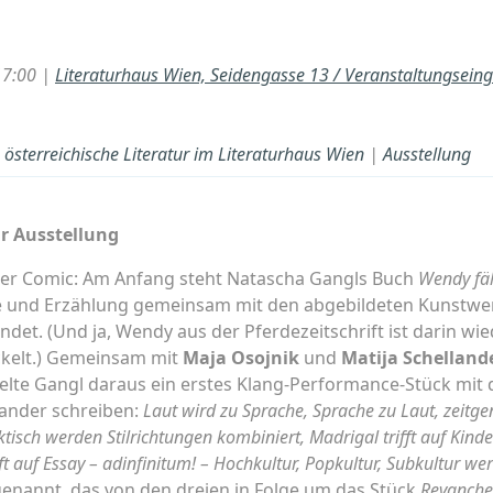
17:00 |
Literaturhaus Wien, Seidengasse 13 / Veranstaltungsein
österreichische Literatur im Literaturhaus Wien
|
Ausstellung
hr Ausstellung
rer Comic: Am Anfang steht Natascha Gangls Buch
Wendy fä
he und Erzählung gemeinsam mit den abgebildeten Kunstw
indet. (Und ja, Wendy aus der Pferdezeitschrift ist darin w
kelt.) Gemeinsam mit
Maja Osojnik
und
Matija Schelland
elte Gangl daraus ein erstes Klang-Performance-Stück mit 
llander schreiben:
Laut wird zu Sprache, Sprache zu Laut, zeitge
ktisch werden Stilrichtungen kombiniert, Madrigal trifft auf
Kinde
ft auf Essay – ad
infinitum! – Hochkultur, Popkultur, Subkultur wer
nannt, das von den dreien in Folge um das Stück
Revanche 