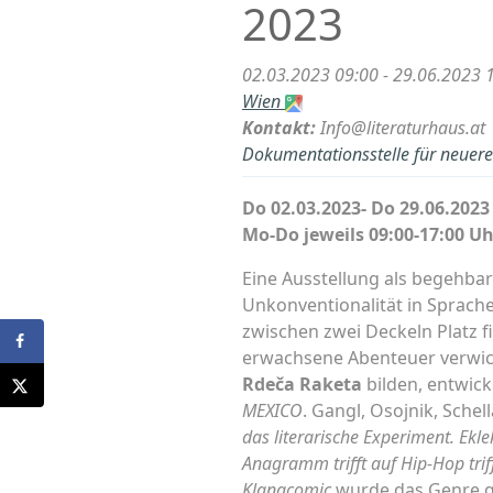
2023
02.03.2023 09:00 - 29.06.2023 
Wien
Kontakt:
Info@literaturhaus.at
Dokumentationsstelle für neuere 
Do 02.03.2023- Do 29.06.2023
Mo-Do jeweils 09:00-17:00 U
Eine Ausstellung als begehba
Unkonventionalität in Sprac
zwischen zwei Deckeln Platz f
erwachsene Abenteuer verwic
Rdeča Raketa
bilden, entwick
MEXICO
. Gangl, Osojnik, Sche
das
literarische Experiment. Ekle
Anagramm trifft auf Hip-Hop trif
Klangcomic
wurde das Genre ge