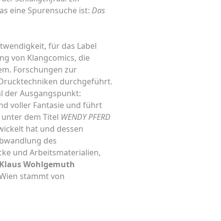
as eine Spurensuche ist:
Das
twendigkeit, für das Label
rung von Klangcomics, die
chem. Forschungen zur
 Drucktechniken durchgeführt.
rial der Ausgangspunkt:
nd voller Fantasie und führt
h unter dem Titel
WENDY PFERD
wickelt hat und dessen
Abwandlung des
cke und Arbeitsmaterialien,
Klaus Wohlgemuth
s Wien stammt von