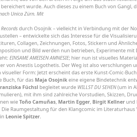
bereichert wurde. Auch dieses zu einem Buch von Gangl, d
 nach Unica Zürn. Mit
Records
durch Osojnik – vielleicht in Verbindung mit der No
stellen – entwickelte sich das Interesse für die Visualisie
tituren, Collagen, Zeichnungen, Fotos, Stickern und Ähnli
mposition und Bild werden nun betrieben, Experimente mit
eht:
EINSAME AMEISEN AMNESIE
; hier nun ist visuelles Mate
ter von Anestis Logothetis. Der Weg ist also verschlungen u
 visueller Form: Jetzt erscheint das erste Kunst-Comic-Buc
e Buch, für das
Maja Osojnik
eine eigene Bindetechnik ent
ranziska Füchsl
begleitet wurde
WILLST DU SEHEN
(um in 
mulieren), mit ihm sind zahlreiche Vorstudien, Skizzen, Dru
nnen wie
Toño Camuñas
,
Martin Egger
,
Birgit Kellner
und
. Die Raumgestaltung für den Klangcomic im Literaturhau
rin
Leonie Spitzer
.