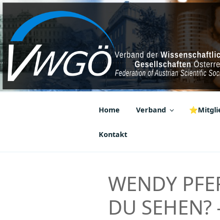
Zum
Inhalt
springen
VWGÖ
Federation of Austrian Scientif
Home
Verband
⭐Mitglie
Kontakt
WENDY PFER
DU SEHEN? —