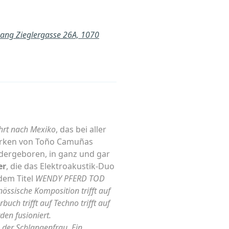
gang Zieglergasse 26A, 1070
hrt nach Mexiko
, das bei aller
erken von Toño Camuñas
iedergeboren, in ganz und gar
er
, die das Elektroakustik-Duo
dem Titel
WENDY PFERD TOD
nössische Komposition trifft auf
rbuch trifft auf Techno trifft auf
den fusioniert.
der Schlangenfrau. Ein