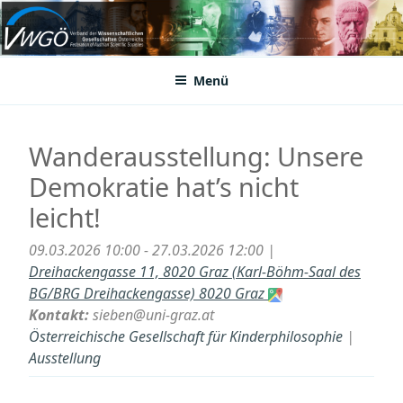
Zum
Inhalt
VWGÖ
Federation of Austrian Scientific Societies
springen
Menü
Wanderausstellung: Unsere
Demokratie hat’s nicht
leicht!
09.03.2026 10:00 - 27.03.2026 12:00 |
Dreihackengasse 11, 8020 Graz (Karl-Böhm-Saal des
BG/BRG Dreihackengasse) 8020 Graz
Kontakt:
sieben@uni-graz.at
Österreichische Gesellschaft für Kinderphilosophie
|
Ausstellung