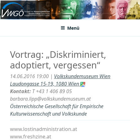
Zum
Inhalt
VWGÖ
Federation of Austrian Scientific Societies
springen
Menü
Vortrag: „Diskriminiert,
adoptiert, vergessen“
14.06.2016 19:00 |
Volkskundemuseum Wien
Laudongasse 15-19, 1080 Wien
Kontakt:
T +43 1 406 89 05
barbara.lipp@volkskundemuseum.at
Österreichische Gesellschaft für Empirische
Kulturwissenschaft und Volkskunde
www.lostinadministration.at
www.freshzine.at