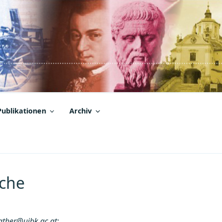
Publikationen
Archiv
sche
ather@uibk.ac.at;