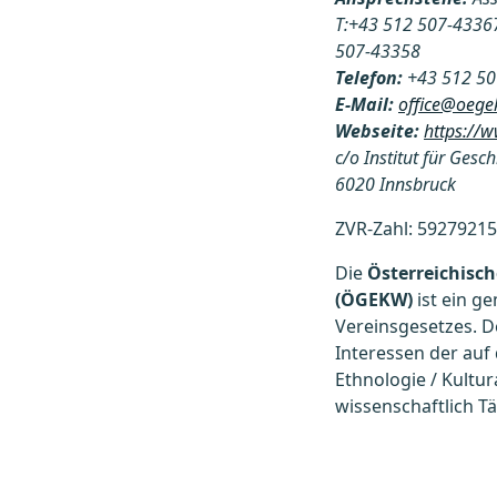
T:+43 512 507-43367 
507-43358
Telefon:
+43 512 50
E-Mail:
office@oege
Webseite:
https://
c/o Institut für Ges
6020 Innsbruck
ZVR-Zahl: 5927921
Die
Österreichisch
(ÖGEKW)
ist ein g
Vereinsgesetzes. De
Interessen der auf
Ethnologie / Kultu
wissenschaftlich Tä