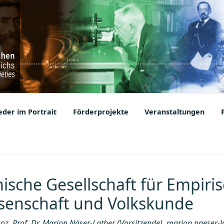
ic Societies
der im Portrait
Förderprojekte
Veranstaltungen
hische Gesellschaft für Empiri
senschaft und Volkskunde
oz. Prof. Dr. Marion Näser-Lather (Vorsitzende), marion.naeser-l