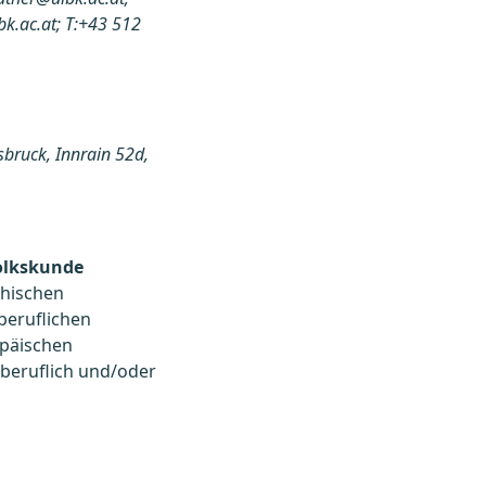
bk.ac.at; T:+43 512
sbruck, Innrain 52d,
Volkskunde
chischen
 beruflichen
opäischen
 beruflich und/oder