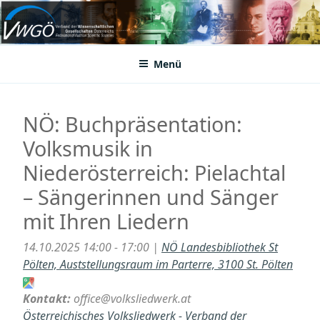
Zum
Inhalt
VWGÖ
Federation of Austrian Scientific Societies
springen
Menü
NÖ: Buchpräsentation:
Volksmusik in
Niederösterreich: Pielachtal
– Sängerinnen und Sänger
mit Ihren Liedern
14.10.2025 14:00 - 17:00 |
NÖ Landesbibliothek St
Pölten, Auststellungsraum im Parterre, 3100 St. Pölten
Kontakt:
office@volksliedwerk.at
Österreichisches Volksliedwerk - Verband der