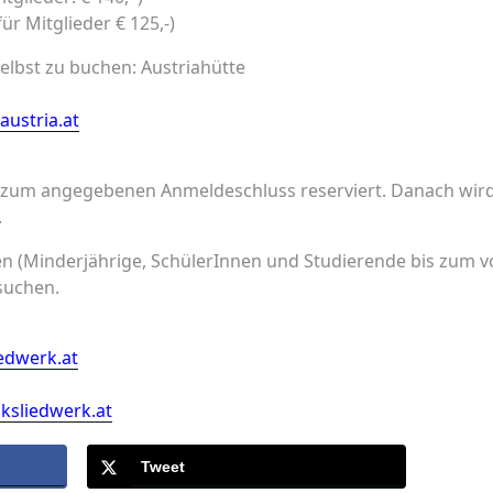
für Mitglieder € 125,-)
elbst zu buchen: Austriahütte
austria.at
 zum angegebenen Anmeldeschluss reserviert. Danach wird
.
en (Minderjährige, SchülerInnen und Studierende bis zum v
suchen.
iedwerk.at
lksliedwerk.at
Tweet