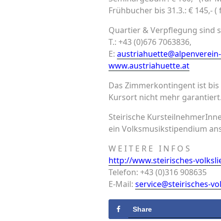
Frühbucher bis 31.3.: € 145,- ( 
Quartier & Verpflegung sind s
T.: +43 (0)676 7063836,
E:
austriahuette@alpenverein-
www.austriahuette.at
Das Zimmerkontingent ist bis
Kursort nicht mehr garantiert
Steirische KursteilnehmerInn
ein Volksmusikstipendium an
W E I T E R E I N F O S
http://www.steirisches-volksl
Telefon: +43 (0)316 908635
E-Mail:
service@steirisches-vo
Share