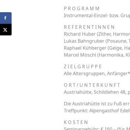
P R O G R A M M
Instrumental-Einzel- bzw. Gr
R E F E R E N T I N N E N
Richard Huber (Zither, Harmon
Lukas Bahngruber (Posaune, 
Raphael Kühberger (Geige, Ha
Marcel Möschl (Harmonika, Kl
Z I E L G R U P P E
Alle Altersgruppen, Anfänger
O R T / U N T E R K U N F T
Austriahütte, Schildlehen 48
Die Austriahütte ist zu Fuß e
Treffpunkt: Alpengasthof Ede
K O S T E N
Seminargebühr: € 160,– (für Mi