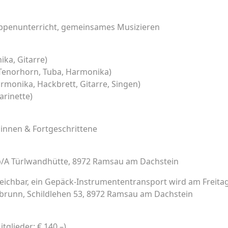
uppenunterricht, gemeinsames Musizieren
ika, Gitarre)
Tenorhorn, Tuba, Harmonika)
rmonika, Hackbrett, Gitarre, Singen)
arinette)
*innen & Fortgeschrittene
, p/A Türlwandhütte, 8972 Ramsau am Dachstein
rreichbar, ein Gepäck-Instrumententransport wird am Freita
lbrunn, Schildlehen 53, 8972 Ramsau am Dachstein
tglieder: € 140,–)