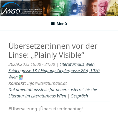
Zum
Inhalt
VWGÖ
Federation of Austrian Scientific Societies
springen
Menü
Übersetzer:innen vor der
Linse: „Plainly Visible“
30.09.2025 19:00 - 21:00 |
Literaturhaus Wien,
Seidengasse 13 / Eingang Zieglergasse 26A, 1070
Wien
Kontakt:
Info@literaturhaus.at
Dokumentationsstelle für neuere österreichische
Literatur im Literaturhaus Wien
|
Gespräch
#Übersetzung ¡Übersetzer:innentag!