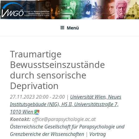
Zum
Inhalt
VWGÖ
Federation of Austrian Scientific Societies
springen
Menü
Traumartige
Bewusstseinszustände
durch sensorische
Deprivation
27.11.2023 20:00 - 22:00 |
Universität Wien, Neues
Institutsgebäude (NIG), HS II, Universitätsstraße 7,
1010 Wien
Kontakt:
office@parapsychologie.ac.at
Österreichische Gesellschaft für Parapsychologie und
Grenzbereiche der Wissenschaften
|
Vortrag