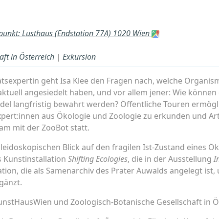
fpunkt: Lusthaus (Endstation 77A) 1020 Wien
ft in Österreich
|
Exkursion
tätsexpertin geht Isa Klee den Fragen nach, welche Organi
ktuell angesiedelt haben, und vor allem jener: Wie können
del langfristig bewahrt werden? Öffentliche Touren ermögl
pert:innen aus Ökologie und Zoologie zu erkunden und Ar
am mit der ZooBot statt.
aleidoskopischen Blick auf den fragilen Ist-Zustand eines 
s Kunstinstallation
Shifting Ecologies
, die in der Ausstellung
I
lation, die als Samenarchiv des Prater Auwalds angelegt is
gänzt.
nstHausWien und Zoologisch-Botanische Gesellschaft in Ös