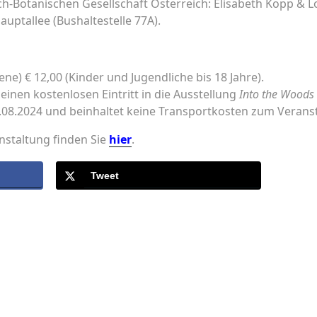
ch-Botanischen Gesellschaft Österreich: Elisabeth Kopp & L
auptallee (Bushaltestelle 77A).
ene) € 12,00 (Kinder und Jugendliche bis 18 Jahre).
einen kostenlosen Eintritt in die Ausstellung
Into the Woods
1.08.2024 und beinhaltet keine Transportkosten zum Verans
nstaltung finden Sie
hier
.
Tweet