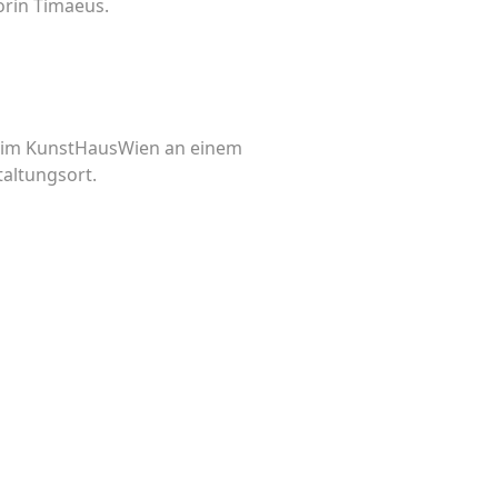
orin Timaeus.
im KunstHausWien an einem
taltungsort.