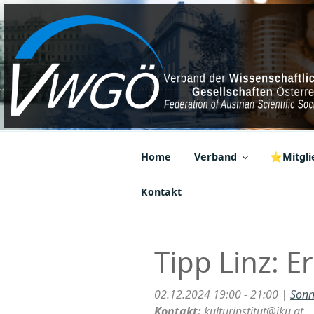
Zum
Inhalt
springen
VWGÖ
Federation of Austrian Scientif
Home
Verband
⭐Mitglie
Kontakt
Tipp Linz: 
02.12.2024 19:00 - 21:00 |
Sonn
Kontakt:
kulturinstitut@jku.at