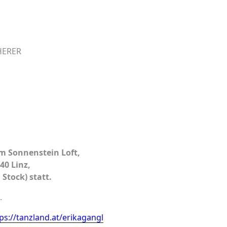
HERER
im Sonnenstein Loft,
40 Linz,
 Stock) statt.
.
ps://tanzland.at/erikagangl