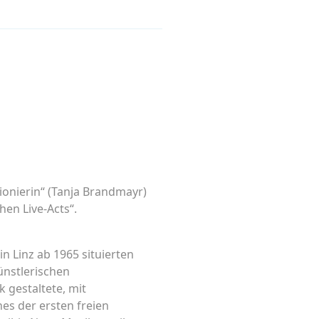
ionierin“ (Tanja Brandmayr)
en Live-Acts“.
n Linz ab 1965 situierten
ünstlerischen
k gestaltete, mit
es der ersten freien