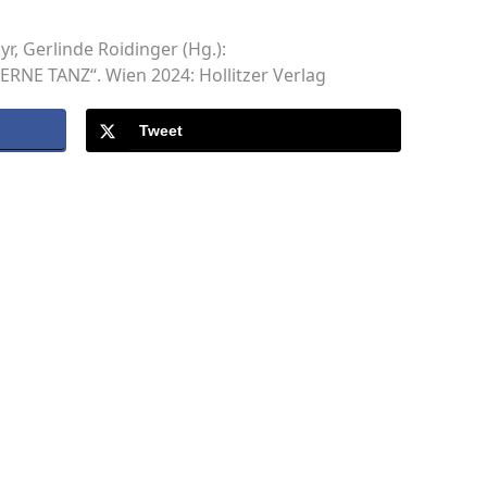
, Gerlinde Roidinger (Hg.):
E TANZ“. Wien 2024: Hollitzer Verlag
Tweet