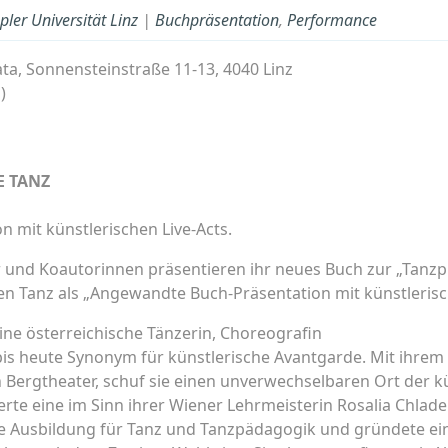
pler Universität Linz
|
Buchpräsentation
,
Performance
ta, Sonnensteinstraße 11-13, 4040 Linz
s)
E TANZ
 mit künstlerischen Live-Acts.
r und Koautorinnen präsentieren ihr neues Buch zur „Tanzp
 Tanz als „Angewandte Buch-Präsentation mit künstlerisch
ine österreichische Tänzerin, Choreografin
is heute Synonym für künstlerische Avantgarde. Mit ihrem i
n Bergtheater, schuf sie einen unverwechselbaren Ort der k
erte eine im Sinn ihrer Wiener Lehrmeisterin Rosalia Chlade
ne Ausbildung für Tanz und Tanzpädagogik und gründete ein