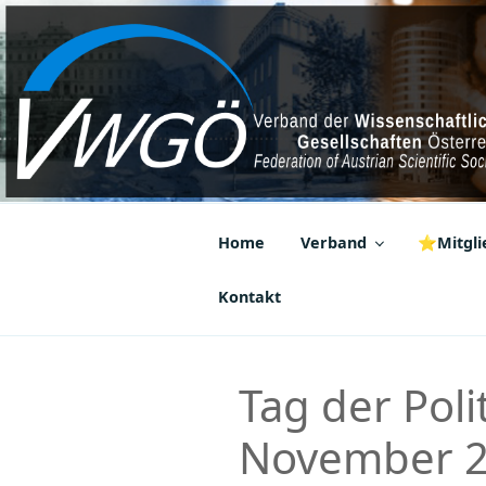
Zum
Inhalt
springen
VWGÖ
Federation of Austrian Scientif
Home
Verband
⭐Mitglie
Kontakt
Tag der Poli
November 20