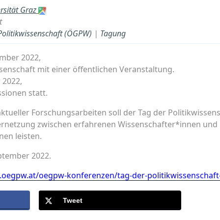
rsität Graz
t
 Politikwissenschaft (ÖGPW)
|
Tagung
mber 2022,
senschaft mit einer öffentlichen Veranstaltung.
 2022,
sionen statt.
ktueller Forschungsarbeiten soll der Tag der Politikwissens
Vernetzung zwischen erfahrenen Wissenschafter*innen und
en leisten.
eptember 2022.
.oegpw.at/oegpw-konferenzen/tag-der-politikwissenschaft
Tweet