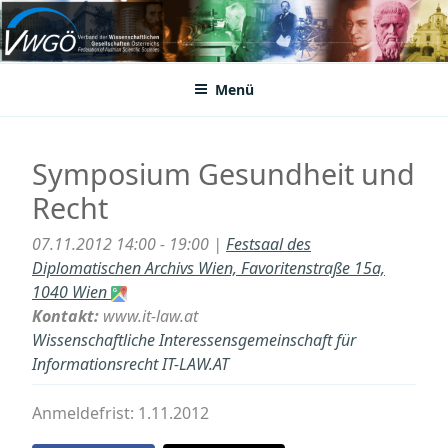
Zum
Inhalt
VWGÖ
Federation of Austrian Scientific Societies
springen
Menü
Symposium Gesundheit und
Recht
07.11.2012 14:00 - 19:00 |
Festsaal des
Diplomatischen Archivs Wien, Favoritenstraße 15a,
1040 Wien
Kontakt:
www.it-law.at
Wissenschaftliche Interessensgemeinschaft für
Informationsrecht IT-LAW.AT
Anmeldefrist: 1.11.2012