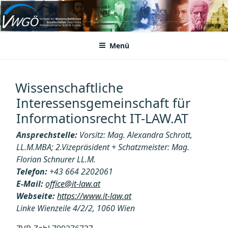
Zum
Inhalt
VWGÖ
Federation of Austrian Scientific Societies
springen
Menü
Wissenschaftliche
Interessensgemeinschaft für
Informationsrecht IT-LAW.AT
Ansprechstelle:
Vorsitz: Mag. Alexandra Schrott,
LL.M.MBA; 2.Vizepräsident + Schatzmeister: Mag.
Florian Schnurer LL.M.
Telefon:
+43 664 2202061
E-Mail:
office@it-law.at
Webseite:
https://www.it-law.at
Linke Wienzeile 4/2/2, 1060 Wien